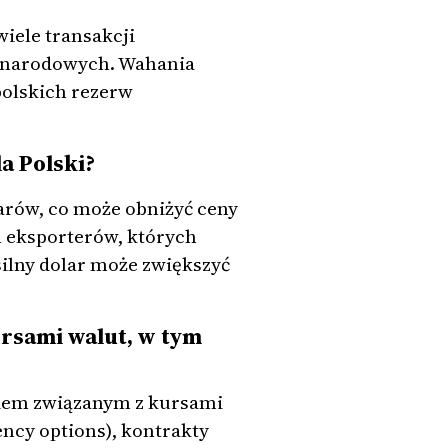
wiele transakcji
zynarodowych. Wahania
polskich rezerw
a Polski?
arów, co może obniżyć ceny
 eksporterów, których
silny dolar może zwiększyć
ursami walut, w tym
kiem związanym z kursami
ncy options), kontrakty