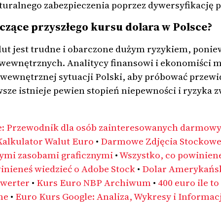
turalnego zabezpieczenia poprzez dywersyfikację p
yczące przyszłego kursu dolara w Polsce?
t jest trudne i obarczone dużym ryzykiem, poniew
wewnętrznych. Analitycy finansowi i ekonomiści 
wewnętrznej sytuacji Polski, aby próbować przewid
wsze istnieje pewien stopień niepewności i ryzyka 
: Przewodnik dla osób zainteresowanych darmowy
Kalkulator Walut Euro
•
Darmowe Zdjęcia Stockowe:
mi zasobami graficznymi
•
Wszystko, co powiniene
inieneś wiedzieć o Adobe Stock
•
Dolar Amerykański
nwerter
•
Kurs Euro NBP Archiwum
•
400 euro ile to 
ne
•
Euro Kurs Google: Analiza, Wykresy i Informac