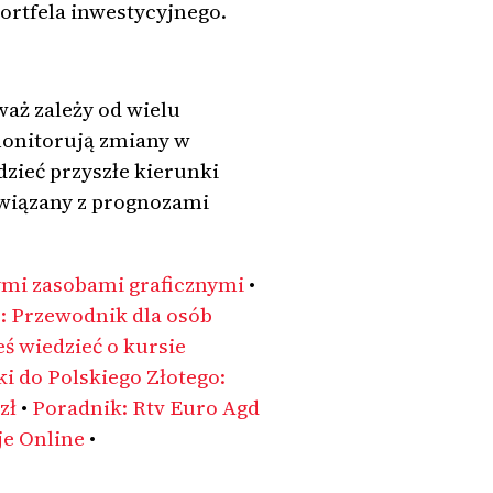
ortfela inwestycyjnego.
aż zależy od wielu
monitorują zmiany w
zieć przyszłe kierunki
związany z prognozami
mi zasobami graficznymi
•
 Przewodnik dla osób
ś wiedzieć o kursie
 do Polskiego Złotego:
zł
•
Poradnik: Rtv Euro Agd
je Online
•