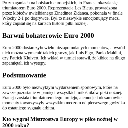
Po zmaganiach na boiskach europejskich, to Francja okazała się
triumfatorem Euro 2000. Reprezentacja Les Bleus, prowadzona
przez kibiców uwielbianego Zinedinea Zidanea, pokonała w finale
Włochy 2-1 po dogrywce. Był to niezwykle emocjonujący mecz,
który zapisał się na kartach historii piłki nożnej.
Barwni bohaterowie Euro 2000
Euro 2000 dostarczyło wielu niezapomnianych momentów, a wśród
nich można wymienić takich graczy, jak Luis Figo, Paolo Maldini,
czy Patrick Kluivert. Ich wkład w turniej sprawił, że kibice na długo
zapamiętali ich występy.
Podsumowanie
Euro 2000 było niezwykłym wydarzeniem sportowym, które na
zawsze pozostanie w pamięci wszystkich miłośników piłki nożnej.
Francja została triumfatorem tego turnieju, a emocje i niesamowite
momenty towarzyszyły wszystkim meczom od pierwszego gwizdka
do ostatniego sygnału arbitra.
Kto wygrał Mistrzostwa Europy w piłce nożnej w
2000 roku?