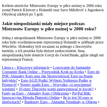
Królem strzelców Mistrzostw Europy w piłce nożnej w 2000 roku
został Patrick Kluivert z Holandii oraz Savo Milošević z Jugosławii.
Obydwaj zdobyli po 5 goli.
Jakie niespodzianki miały miejsce podczas
Mistrzostw Europy w piłce nożnej w 2000 roku?
Jedną z niespodzianek Mistrzostw Europy w piłce nożnej w 2000
roku było wyeliminowanie reprezentacji Holandii w półfinale przez
Włochów. Holendrzy byli uważani za jednego z faworytów
turnieju, a ich porażka była dużym zaskoczeniem. Inną
niespodzianką było dotarcie Grecji do ćwierćfinału, gdzie ulegli oni
reprezentacji Francji.
Litera s – Kluczowe informacje
•
Logowanie do Santander
Consumer Bank Online – Przewodnik Krok po Kroku
•
Euro do
INR: Aktualny Kurs oraz Jak Skonwertować Euro na Rupie
Indyjskie?
•
Euro AGD Pralki: Wybierz Najlepszą Pralkę w
Promocji!
•
Normy spalin Euro – Wszystko, co powinieneś
wiedzieć
•
10 euro: Dlaczego warto zainwestować tę kwotę?
•
Funty na Euro – Aktualny Kurs i Obliczenia
•
PayPal Blik:
Innowacyjna Metoda Płatności Online
•
Ile to jest 50 euro w
złotówkach?
•
Banknoty Euro – Aktualne Nominały w Obiegu
•