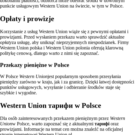
dokonaniu płatności, odbiorca może odebrać środki w dowolnym
punkcie usługowym Western Union na świecie, w tym w Polsce.
Opłaty i prowizje
Korzystanie z usług Western Union wiąże się z pewnymi opłatami i
prowizjami. Przed wysłaniem przekazu warto sprawdzić aktualne
opłaty
za usługę, aby uniknąć nieprzyjemnych niespodzianek. Firmy
Western Union polska i Western Union polonia oferują klarowną
politykę cenową, dlatego warto z nimi się zapoznać.
Przekazy pieniężne w Polsce
W Polsce
Western Union
jest popularnym sposobem przesyłania
pieniędzy zarówno w kraju, jak i za granicę. Dzięki łatwej dostępności
punktów usługowych, wysyłanie i odbieranie środków staje się
szybkie i wygodne.
Western Union тарифи w Polsce
Dla osób zainteresowanych przekazem pieniężnym przez
Western
Union
w Polsce, warto zapoznać się z aktualnymi
тарифi
oraz
prowizjami. Informacje na temat cen można znaleźć na oficjalnej
stronie internetowej Western Union pl.