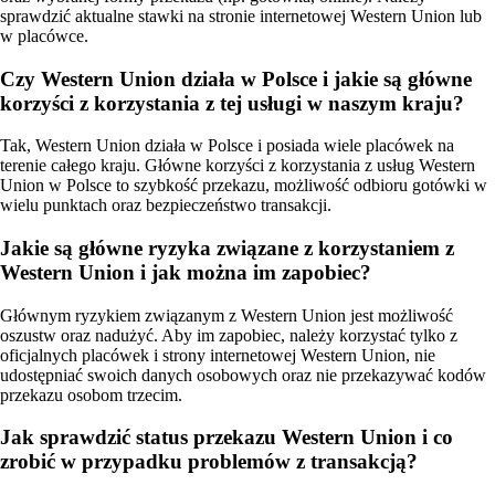
sprawdzić aktualne stawki na stronie internetowej Western Union lub
w placówce.
Czy Western Union działa w Polsce i jakie są główne
korzyści z korzystania z tej usługi w naszym kraju?
Tak, Western Union działa w Polsce i posiada wiele placówek na
terenie całego kraju. Główne korzyści z korzystania z usług Western
Union w Polsce to szybkość przekazu, możliwość odbioru gotówki w
wielu punktach oraz bezpieczeństwo transakcji.
Jakie są główne ryzyka związane z korzystaniem z
Western Union i jak można im zapobiec?
Głównym ryzykiem związanym z Western Union jest możliwość
oszustw oraz nadużyć. Aby im zapobiec, należy korzystać tylko z
oficjalnych placówek i strony internetowej Western Union, nie
udostępniać swoich danych osobowych oraz nie przekazywać kodów
przekazu osobom trzecim.
Jak sprawdzić status przekazu Western Union i co
zrobić w przypadku problemów z transakcją?