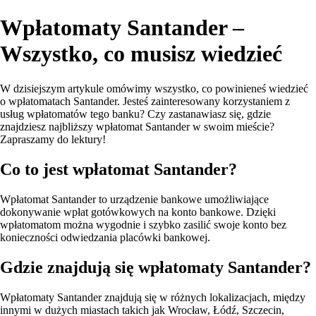
Wpłatomaty Santander –
Wszystko, co musisz wiedzieć
W dzisiejszym artykule omówimy wszystko, co powinieneś wiedzieć
o wpłatomatach Santander. Jesteś zainteresowany korzystaniem z
usług wpłatomatów tego banku? Czy zastanawiasz się, gdzie
znajdziesz najbliższy wpłatomat Santander w swoim mieście?
Zapraszamy do lektury!
Co to jest wpłatomat Santander?
Wpłatomat Santander to urządzenie bankowe umożliwiające
dokonywanie wpłat gotówkowych na konto bankowe. Dzięki
wpłatomatom można wygodnie i szybko zasilić swoje konto bez
konieczności odwiedzania placówki bankowej.
Gdzie znajdują się wpłatomaty Santander?
Wpłatomaty Santander znajdują się w różnych lokalizacjach, między
innymi w dużych miastach takich jak Wrocław, Łódź, Szczecin,